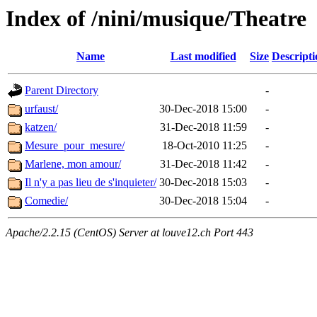
Index of /nini/musique/Theatre
Name
Last modified
Size
Descripti
Parent Directory
-
urfaust/
30-Dec-2018 15:00
-
katzen/
31-Dec-2018 11:59
-
Mesure_pour_mesure/
18-Oct-2010 11:25
-
Marlene, mon amour/
31-Dec-2018 11:42
-
Il n'y a pas lieu de s'inquieter/
30-Dec-2018 15:03
-
Comedie/
30-Dec-2018 15:04
-
Apache/2.2.15 (CentOS) Server at louve12.ch Port 443