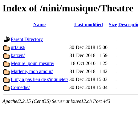
Index of /nini/musique/Theatre
Name
Last modified
Size
Descripti
Parent Directory
-
urfaust/
30-Dec-2018 15:00
-
katzen/
31-Dec-2018 11:59
-
Mesure_pour_mesure/
18-Oct-2010 11:25
-
Marlene, mon amour/
31-Dec-2018 11:42
-
Il n'y a pas lieu de s'inquieter/
30-Dec-2018 15:03
-
Comedie/
30-Dec-2018 15:04
-
Apache/2.2.15 (CentOS) Server at louve12.ch Port 443